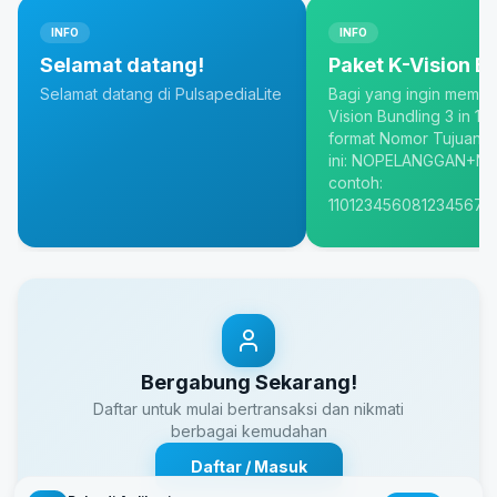
INFO
INFO
Selamat datang!
Paket K-Vision B
Selamat datang di PulsapediaLite
Bagi yang ingin membel
Vision Bundling 3 in 1, 
format Nomor Tujuanny
ini: NOPELANGGAN+NO
contoh:
1101234560812345678
Bergabung Sekarang!
Daftar untuk mulai bertransaksi dan nikmati
berbagai kemudahan
Daftar / Masuk