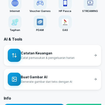
Internet
Voucher Games
HP Pasca
STREAMING
Tagihan
PDAM
GAS
AI & Tools
Catatan Keuangan
Catat pemasukan & pengeluaran harian
Buat Gambar AI
Generate gambar dari teks dengan AI
Info