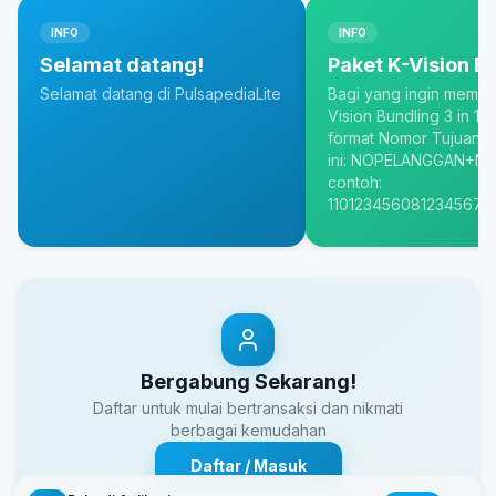
INFO
INFO
Selamat datang!
Paket K-Vision B
Selamat datang di PulsapediaLite
Bagi yang ingin membel
Vision Bundling 3 in 1, 
format Nomor Tujuanny
ini: NOPELANGGAN+NO
contoh:
1101234560812345678
Bergabung Sekarang!
Daftar untuk mulai bertransaksi dan nikmati
berbagai kemudahan
Daftar / Masuk