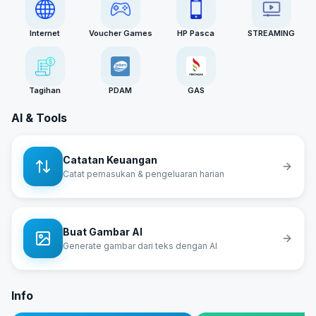
Internet
Voucher Games
HP Pasca
STREAMING
Tagihan
PDAM
GAS
AI & Tools
Catatan Keuangan
Catat pemasukan & pengeluaran harian
Buat Gambar AI
Generate gambar dari teks dengan AI
Info